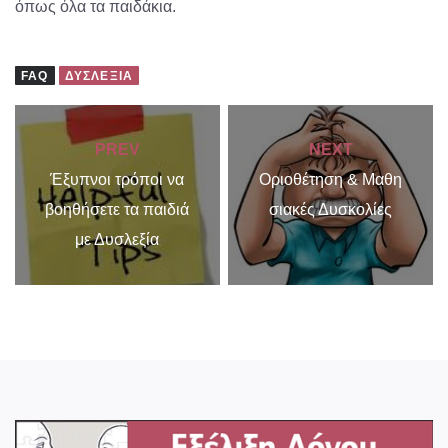
όπως όλα τα παιδάκια.
FAQ
ΔΥΣΛΕΞΊΑ
PREV
NEXT
Έξυπνοι τρόποι να
Οριοθέτηση & Μαθη
βοηθήσετε τα παιδιά
σιακές Δυσκολίες
με Δυσλεξία