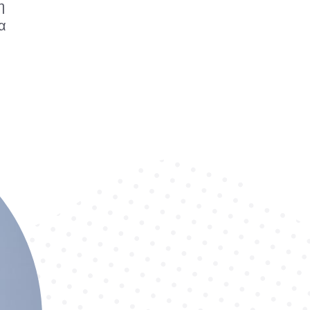
η
α
α