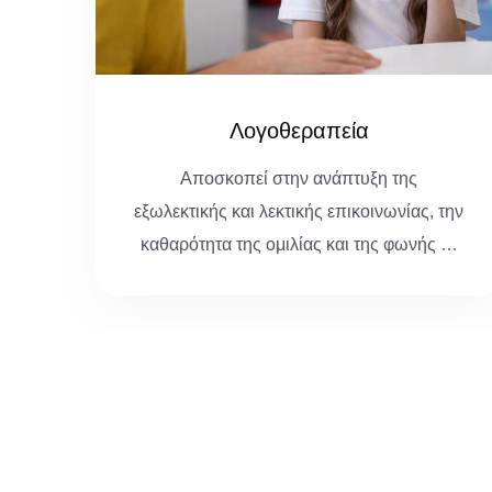
Εργοθεραπεία
Στοχεύει στην ενίσχυση της συμμετοχής
 την
σε ρόλους, συνήθειες και ρουτίνες στο
ς …
σπίτι, στο σχολείο, στην εργασία…