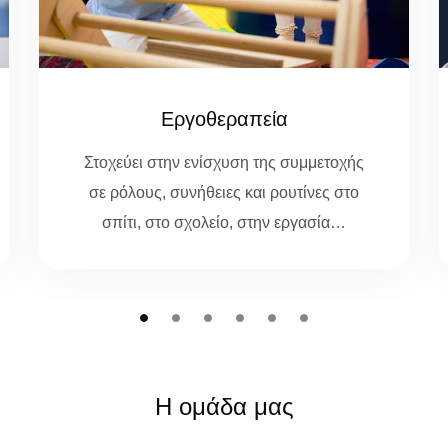
Αποκατάσταση Νευρολογικών
Διαταραχών
Οι νευρολογικές διαταραχές απορρέουν
από βλάβες στον εγκέφαλο, όπως είναι …
Η ομάδα μας