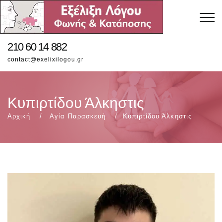
210 60 14 882
contact@exelixilogou.gr
Κυπιρτίδου Άλκηστις
Αρχική
Αγία Παρασκευή
Κυπιρτίδου Άλκηστις