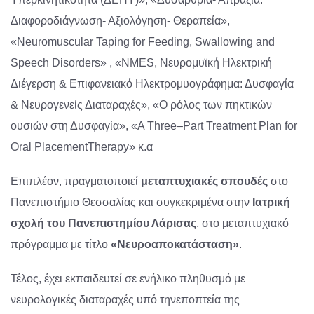
Διαφοροδιάγνωση- Αξιολόγηση- Θεραπεία»,
«Neuromuscular Taping for Feeding, Swallowing and
Speech Disorders» , «
NMES
, Νευρομυϊκή Ηλεκτρική
Διέγερση & Επιφανειακό Ηλεκτρομυογράφημα: Δυσφαγία
& Νευρογενείς Διαταραχές», «Ο ρόλος των πηκτικών
ουσιών στη Δυσφαγία», «
A
Three
–
Part
Treatment
Plan
for
Oral
Placement
Therapy
» κ.α
Επιπλέον, πραγματοποιεί
μεταπτυχιακές σπουδές
στο
Πανεπιστήμιο Θεσσαλίας και συγκεκριμένα στην
Ιατρική
σχολή του Πανεπιστημίου Λάρισας
, στο μεταπτυχιακό
πρόγραμμα με τίτλο
«
Νευροαποκατάσταση
»
.
Τέλος, έχει εκπαιδευτεί σε ενήλικο πληθυσμό με
νευρολογικές διαταραχές υπό την
εποπτεία της