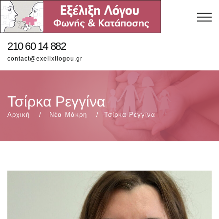
210 60 14 882
contact@exelixilogou.gr
Τσίρκα Ρεγγίνα
Αρχική
Νέα Μάκρη
Τσίρκα Ρεγγίνα