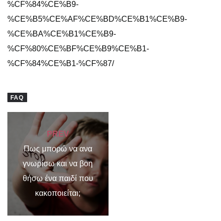
%CF%84%CE%B9-
%CE%B5%CE%AF%CE%BD%CE%B1%CE%B9-
%CE%BA%CE%B1%CE%B9-
%CF%80%CE%BF%CE%B9%CE%B1-
%CF%84%CE%B1-%CF%87/
FAQ
PREV
Πως μπορώ να ανα
γνωρίσω και να βοη
θήσω ένα παιδί που
κακοποιείται;