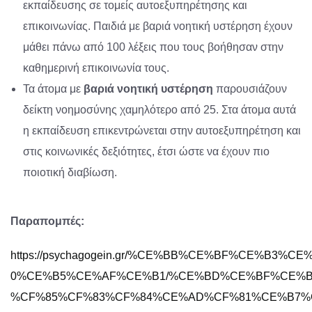
εκπαίδευσης σε τομείς αυτοεξυπηρέτησης και
επικοινωνίας. Παιδιά με βαριά νοητική υστέρηση έχουν
μάθει πάνω από 100 λέξεις που τους βοήθησαν στην
καθημερινή επικοινωνία τους.
Τα άτομα με
βαριά νοητική υστέρηση
παρουσιάζουν
δείκτη νοημοσύνης χαμηλότερο από 25. Στα άτομα αυτά
η εκπαίδευση επικεντρώνεται στην αυτοεξυπηρέτηση και
στις κοινωνικές δεξιότητες, έτσι ώστε να έχουν πιο
ποιοτική διαβίωση.
Παραπομπές:
https://psychagogein.gr/%CE%BB%CE%BF%CE%B
0%CE%B5%CE%AF%CE%B1/%CE%BD%CE%BF%CE%B
%CF%85%CF%83%CF%84%CE%AD%CF%81%CE%B7%