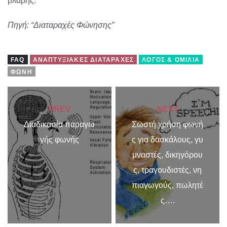
βλάβης.
Πηγή: “Διαταραχές Φώνησης”
FAQ
ΑΝΑΠΤΥΞΙΑΚΈΣ ΔΙΑΤΑΡΑΧΈΣ
ΛΌΓΟΣ & ΟΜΙΛΊΑ
ΦΩΝΉ
PREV
NEXT
Διαδικασία παραγω
Σωστή χρήση φωνή
γής φωνής
ς για δασκάλους, γυ
μναστές, δικηγόρου
ς, τραγουδιστές, νη
πιαγωγούς, πωλητέ
ς….