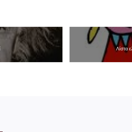
ί
Λίστα 