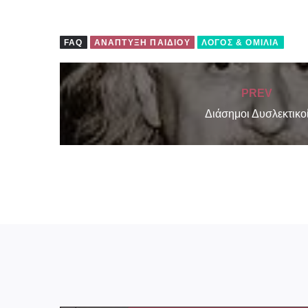
FAQ
ΑΝΆΠΤΥΞΗ ΠΑΙΔΙΟΎ
ΛΌΓΟΣ & ΟΜΙΛΊΑ
PREV
Διάσημοι Δυσλεκτικο