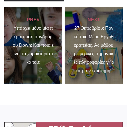
PREV
NEXT
Υπάρχει μόνο μία π
27 Οκτωβρίου: Παγ
ερίπτωση συνδρόμ
κόσμια Μέρα Εργοθ
ου Down; Και ποια ε
εραπείας. Ας μάθου
ίναι τα χαρακτηριστι
με μερικές σημαντικ
κά του;
ές πληροφορίες γι’ α
υτή την επιστήμη!