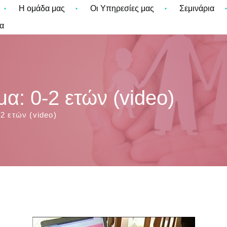
Η ομάδα μας
Οι Υπηρεσίες μας
Σεμινάρια
α
α: 0-2 ετών (video)
2 ετών (video)