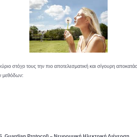
ύριο στόχο τους την πιο αποτελεσματική και σίγουρη αποκατάστ
ών μεθόδων:
.S. Guardian Protocol) – Νευρομυική Ηλεκτρική Διέγερση