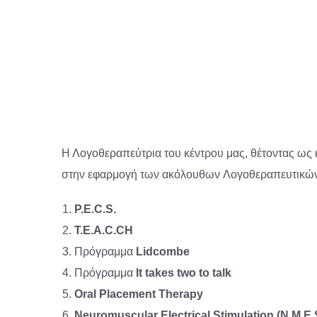
Η Λογοθεραπεύτρια του κέντρου μας, θέτοντας ως κ
στην εφαρμογή των ακόλουθων Λογοθεραπευτικ
P.E.C.S.
T.E.A.C.CH
Πρόγραμμα
Lidcombe
Πρόγραμμα
It takes two to talk
Oral Placement Therapy
Neuromuscular Electrical Stimulation (N.M.E