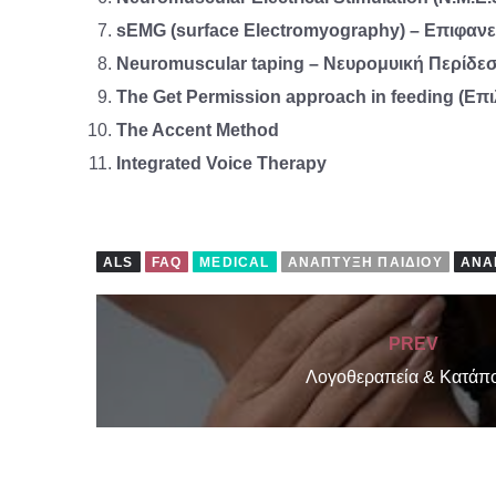
sEMG (surface Electromyography) – Επιφα
Neuromuscular taping – Νευρομυική Περίδε
The Get Permission approach in feeding (Επι
The Accent Method
Integrated Voice Therapy
ALS
FAQ
MEDICAL
ΑΝΆΠΤΥΞΗ ΠΑΙΔΙΟΎ
ΑΝΑ
PREV
Λογοθεραπεία & Κατάπ