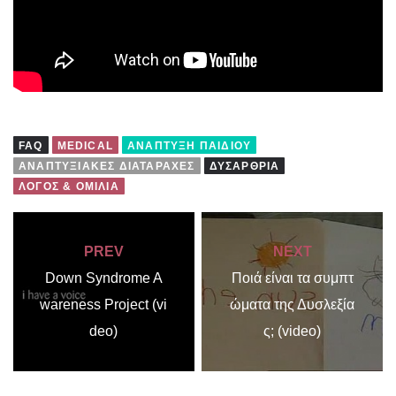
FAQ
MEDICAL
ΑΝΆΠΤΥΞΗ ΠΑΙΔΙΟΎ
ΑΝΑΠΤΥΞΙΑΚΈΣ ΔΙΑΤΑΡΑΧΈΣ
ΔΥΣΑΡΘΡΊΑ
ΛΌΓΟΣ & ΟΜΙΛΊΑ
PREV
NEXT
Down Syndrome A
Ποιά είναι τα συμπτ
wareness Project (vi
ώματα της Δυσλεξία
deo)
ς; (video)